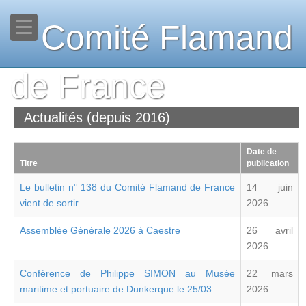
Comité Flamand
de France
Actualités (depuis 2016)
Date de
Titre
publication
Le bulletin n° 138 du Comité Flamand de France
14 juin
vient de sortir
2026
Assemblée Générale 2026 à Caestre
26 avril
2026
Conférence de Philippe SIMON au Musée
22 mars
maritime et portuaire de Dunkerque le 25/03
2026